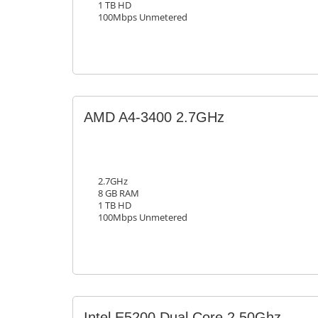
1 TB HD
100Mbps Unmetered
AMD A4-3400 2.7GHz
2.7GHz
8 GB RAM
1 TB HD
100Mbps Unmetered
Intel E5200 Dual Core 2.50Ghz