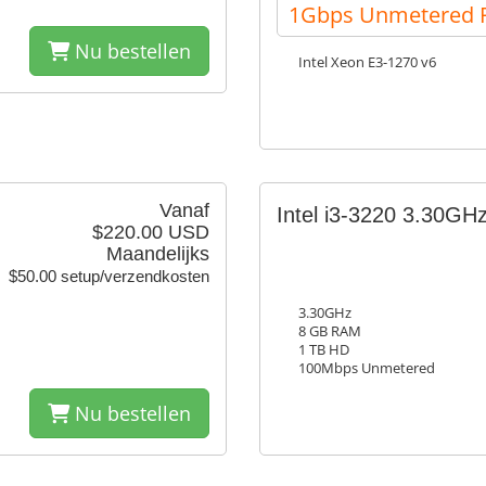
1Gbps Unmetered P
Nu bestellen
Intel Xeon E3-1270 v6
Vanaf
Intel i3-3220 3.30GH
$220.00 USD
Maandelijks
$50.00 setup/verzendkosten
3.30GHz
8 GB RAM
1 TB HD
100Mbps Unmetered
Nu bestellen