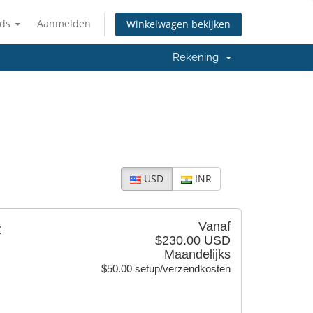
nds
Aanmelden
Winkelwagen bekijken
Rekening
USD
INR
Vanaf
z
$230.00 USD
Maandelijks
$50.00 setup/verzendkosten