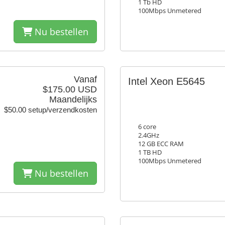
1 Tb HD
100Mbps Unmetered
Nu bestellen
Vanaf
Intel Xeon E5645
$175.00 USD
Maandelijks
$50.00 setup/verzendkosten
6 core
2.4GHz
12 GB ECC RAM
1 TB HD
100Mbps Unmetered
Nu bestellen