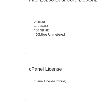
2.50Ghz
4 GB RAM
160 GB HD
100Mbps Unmetered
cPanel License
cPanel License Pricing