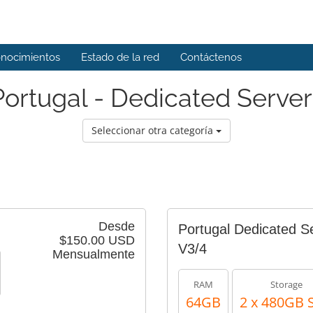
onocimientos
Estado de la red
Contáctenos
Portugal - Dedicated Server
Seleccionar otra categoría
Desde
Portugal Dedicated S
$150.00 USD
V3/4
Mensualmente
RAM
Storage
64GB
2 x 480GB 