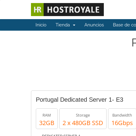
Inicio
Tienda
Anuncios
Base de c
Portugal Dedicated Server 1- E3
RAM
Storage
Bandwidth
32GB
2 x 480GB SSD
16Gbps