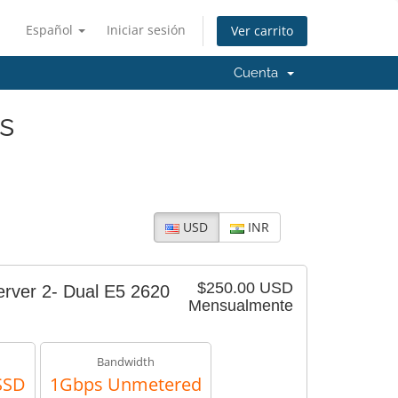
Español
Iniciar sesión
Ver carrito
Cuenta
s
USD
INR
$250.00 USD
erver 2- Dual E5 2620
Mensualmente
Bandwidth
SSD
1Gbps Unmetered