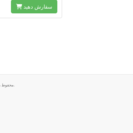
سفارش دهید
تمامی حقوق برای © 2026 HostRoyale Technologies. محفوط می باشد.