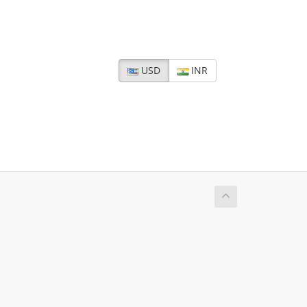
USD
INR