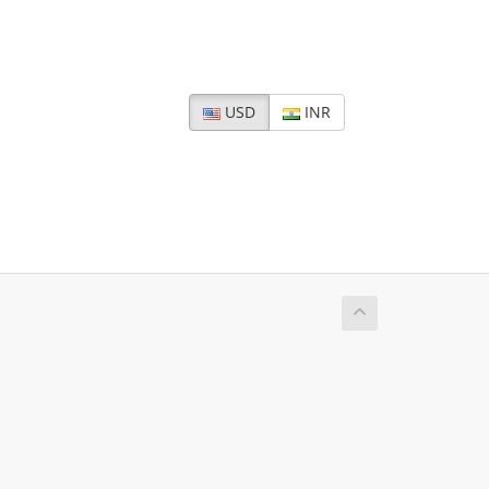
USD
INR