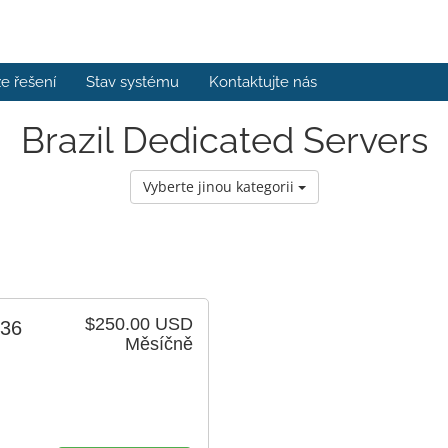
e řešení
Stav systému
Kontaktujte nás
Brazil Dedicated Servers
Vyberte jinou kategorii
$250.00 USD
236
Měsíčně