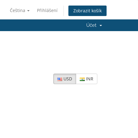
Čeština
Přihlášení
Zobrazit košík
Účet
USD
INR