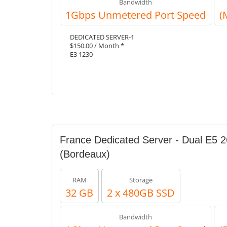
Bandwidth
1Gbps Unmetered Port Speed
(
DEDICATED SERVER-1
$150.00 / Month *
E3 1230
France Dedicated Server - Dual E5 
(Bordeaux)
RAM
Storage
32 GB
2 x 480GB SSD
Bandwidth