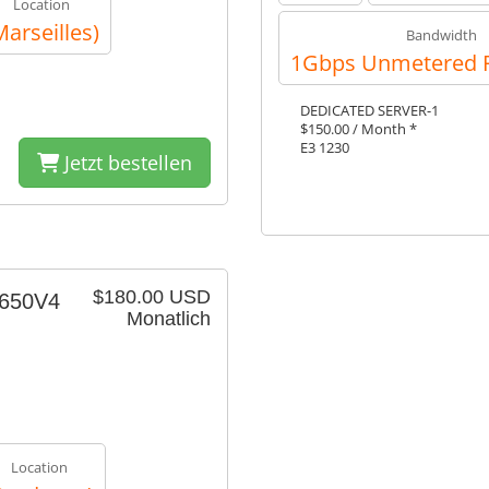
Location
Marseilles)
Bandwidth
1Gbps Unmetered P
DEDICATED SERVER-1
$150.00 / Month *
E3 1230
Jetzt bestellen
$180.00 USD
2650V4
Monatlich
Location