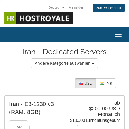
Deutsch
Anmelden
Zum Warenkorb
Navig
Iran - Dedicated Servers
Andere Kategorie auswählen
USD
INR
ab
Iran - E3-1230 v3
$200.00 USD
(RAM: 8GB)
Monatlich
$100.00 Einrichtunsgebühr
RAM