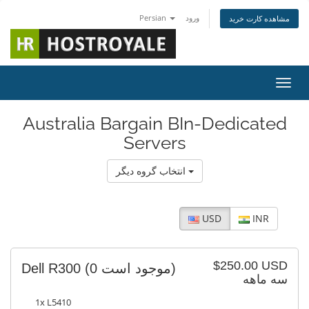
Persian
ورود
مشاهده کارت خرید
اوبری
Australia Bargain BIn-Dedicated
Servers
انتخاب گروه دیگر
USD
INR
$250.00 USD
Dell R300
(0 موجود است)
سه ماهه
1x L5410