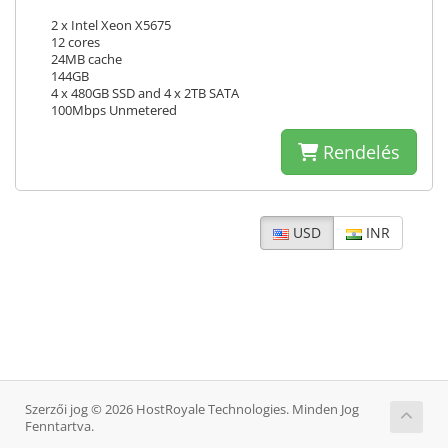
2 x Intel Xeon X5675
12 cores
24MB cache
144GB
4 x 480GB SSD and 4 x 2TB SATA
100Mbps Unmetered
Rendelés
USD
INR
Szerzői jog © 2026 HostRoyale Technologies. Minden Jog
Fenntartva.