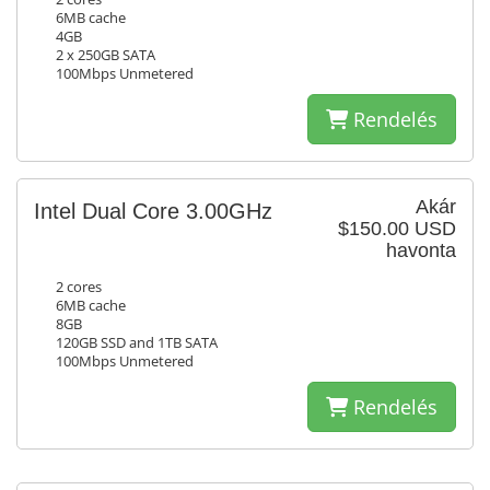
6MB cache
4GB
2 x 250GB SATA
100Mbps Unmetered
Rendelés
Akár
Intel Dual Core 3.00GHz
$150.00 USD
havonta
2 cores
6MB cache
8GB
120GB SSD and 1TB SATA
100Mbps Unmetered
Rendelés