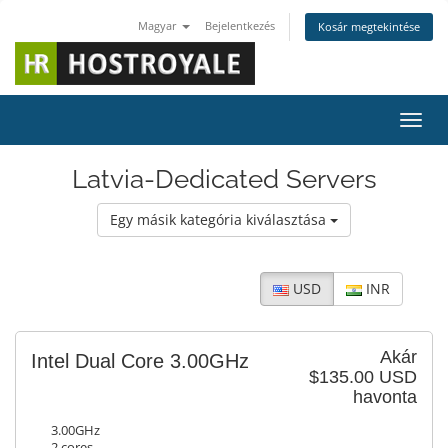
Magyar
Bejelentkezés
Kosár megtekintése
Váltá
Latvia-Dedicated Servers
Egy másik kategória kiválasztása
USD
INR
Akár
Intel Dual Core 3.00GHz
$135.00 USD
havonta
3.00GHz
2 cores