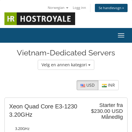
Norwegian
Logg inn
Se handlevogn »
Bytt 
Vietnam-Dedicated Servers
Velg en annen kategori
USD
INR
Starter fra
Xeon Quad Core E3-1230
$230.00 USD
3.20GHz
Månedlig
3.20GHz