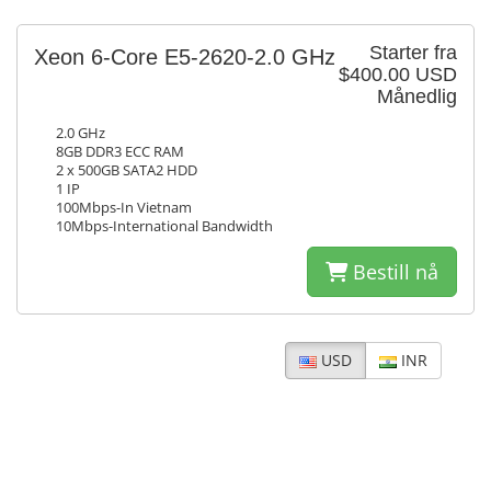
Starter fra
Xeon 6-Core E5-2620-2.0 GHz
$400.00 USD
Månedlig
2.0 GHz
8GB DDR3 ECC RAM
2 x 500GB SATA2 HDD
1 IP
100Mbps-In Vietnam
10Mbps-International Bandwidth
Bestill nå
USD
INR