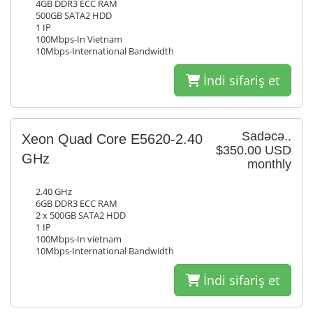
4GB DDR3 ECC RAM
500GB SATA2 HDD
1 IP
100Mbps-In Vietnam
10Mbps-International Bandwidth
İndi sifariş et
Sadəcə..
Xeon Quad Core E5620-2.40
$350.00 USD
GHz
monthly
2.40 GHz
6GB DDR3 ECC RAM
2 x 500GB SATA2 HDD
1 IP
100Mbps-In vietnam
10Mbps-International Bandwidth
İndi sifariş et