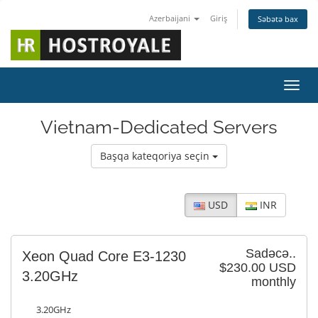
Azerbaijani
Giriş
Səbətə bax
Naviq
Vietnam-Dedicated Servers
Başqa kateqoriya seçin
USD
INR
Sadəcə..
Xeon Quad Core E3-1230
$230.00 USD
3.20GHz
monthly
3.20GHz