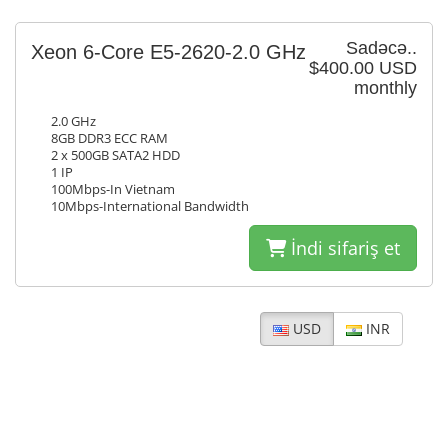
Sadəcə..
Xeon 6-Core E5-2620-2.0 GHz
$400.00 USD
monthly
2.0 GHz
8GB DDR3 ECC RAM
2 x 500GB SATA2 HDD
1 IP
100Mbps-In Vietnam
10Mbps-International Bandwidth
İndi sifariş et
USD
INR