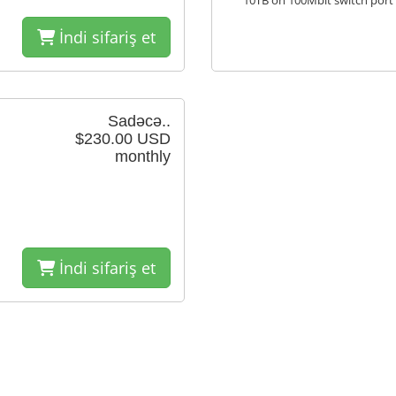
10TB on 100Mbit switch port
İndi sifariş et
Sadəcə..
$230.00 USD
monthly
İndi sifariş et