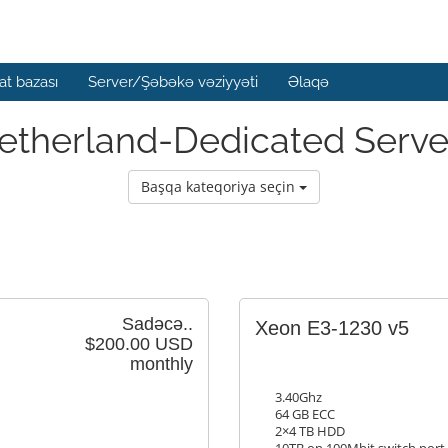
t bazası
Server/Şəbəkə vəziyyəti
Əlaqə
etherland-Dedicated Serve
Başqa kateqoriya seçin
Sadəcə..
Xeon E3-1230 v5
$200.00 USD
monthly
3.40Ghz
64 GB ECC
2×4 TB HDD