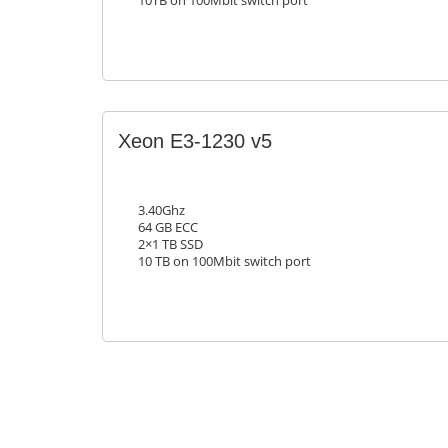
10TB on 100Mbit switch port
Xeon E3-1230 v5
3.40Ghz
64 GB ECC
2×1 TB SSD
10 TB on 100Mbit switch port