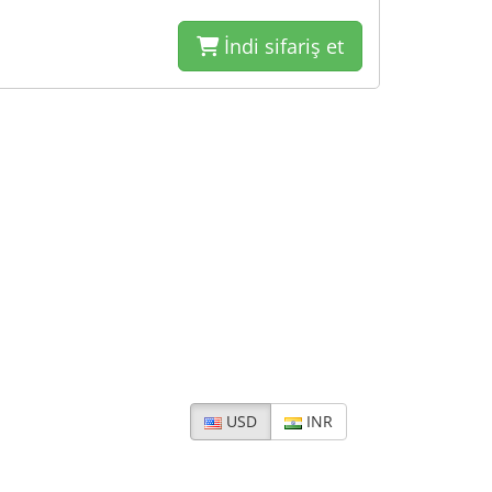
İndi sifariş et
USD
INR