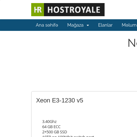
Ana səhifə
Mağaza
Elanlar
Məluma
N
Xeon E3-1230 v5
3.40Ghz
64 GB ECC
2×500 GB SSD