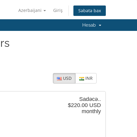
Azerbaijani
Giriş
Səbətə bax
Hesab
rs
USD
INR
Sadəcə..
$220.00 USD
monthly