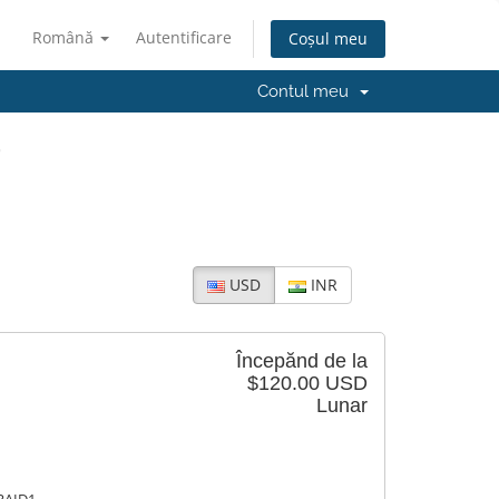
Română
Autentificare
Coșul meu
Contul meu
r
USD
INR
Începănd de la
$120.00 USD
Lunar