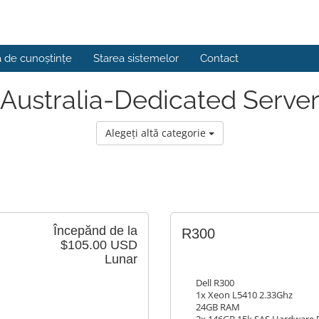
a de cunoștințe
Starea sistemelor
Contact
Australia-Dedicated Serve
Alegeți altă categorie
Începănd de la
R300
$105.00 USD
Lunar
Dell R300
1x Xeon L5410 2.33Ghz
24GB RAM