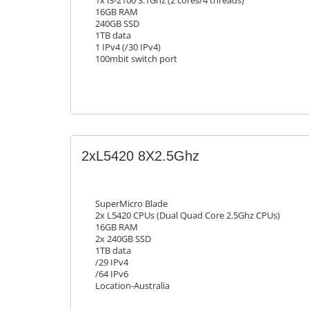
1x i3-2100 3.1Ghz (2 cores/4 threads)
16GB RAM
240GB SSD
1TB data
1 IPv4 (/30 IPv4)
100mbit switch port
2xL5420 8X2.5Ghz
SuperMicro Blade
2x L5420 CPUs (Dual Quad Core 2.5Ghz CPUs)
16GB RAM
2x 240GB SSD
1TB data
/29 IPv4
/64 IPv6
Location-Australia