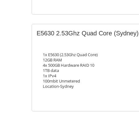
E5630 2.53Ghz Quad Core (Sydney)
1x E5630 (2.53Ghz Quad Core)
12GB RAM
4x 500GB Hardware RAID 10
1TB data
1x IPv4
100mbit Unmetered
Location-Sydney