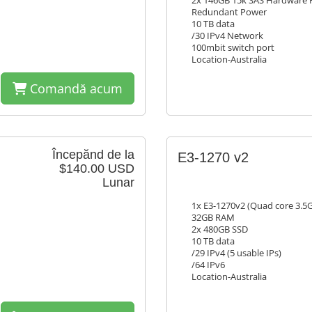
2x 146GB 15k SAS Hardware 
Redundant Power
10 TB data
/30 IPv4 Network
100mbit switch port
Location-Australia
Comandă acum
Începănd de la
E3-1270 v2
$140.00 USD
Lunar
1x E3-1270v2 (Quad core 3.5
32GB RAM
2x 480GB SSD
10 TB data
/29 IPv4 (5 usable IPs)
/64 IPv6
Location-Australia