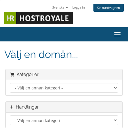
Svenska
Logga in
Se kundvagnen
Växla
Välj en domän...
Kategorier
Handlingar