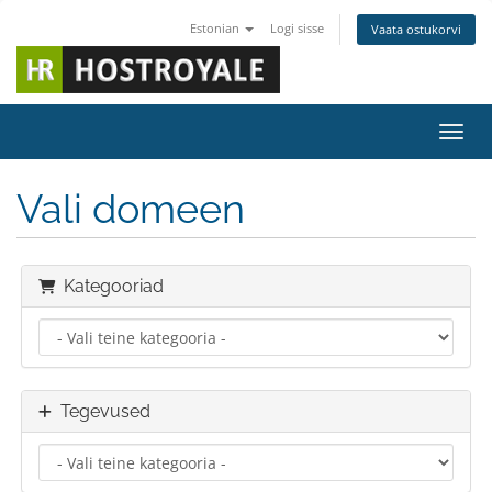
Estonian
Logi sisse
Vaata ostukorvi
Lülit
Vali domeen
Kategooriad
Tegevused