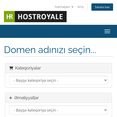
Azerbaijani
Giriş
Səbətə bax
Naviq
Domen adınızı seçin...
Kateqoriyalar
Əməliyyatlar