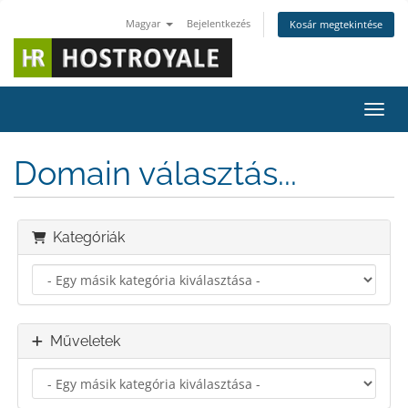
Magyar
Bejelentkezés
Kosár megtekintése
Váltá
Domain választás...
Kategóriák
Műveletek